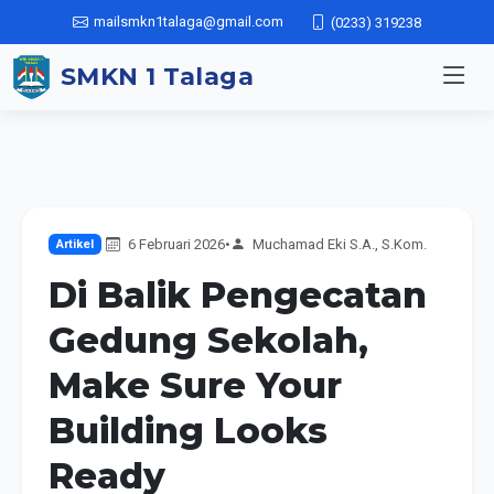
mailsmkn1talaga@gmail.com
(0233) 319238
SMKN 1 Talaga
6 Februari 2026
•
Muchamad Eki S.A., S.Kom.
Artikel
Di Balik Pengecatan
Gedung Sekolah,
Make Sure Your
Building Looks
Ready