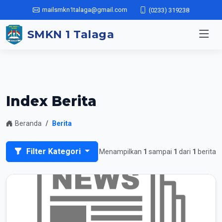
mailsmkn1talaga@gmail.com
(0233) 319238
SMKN 1 Talaga
Index Berita
Beranda
Berita
Filter Kategori
Menampilkan
1
sampai
1
dari
1
berita